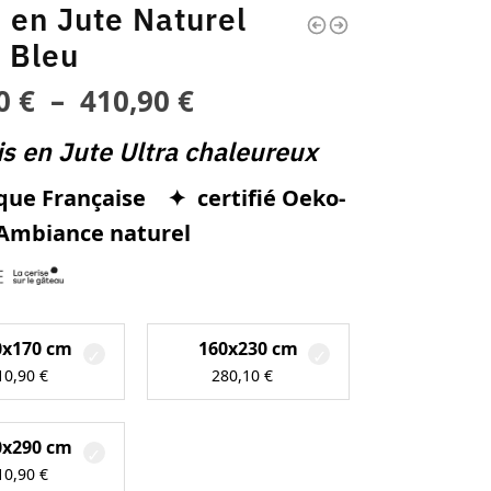
 en Jute Naturel
t Bleu
90
€
–
410,90
€
s en Jute Ultra chaleureux
ue Française ✦ certifié Oeko-
Ambiance naturel
0x170 cm
160x230 cm
10,90
€
280,10
€
0x290 cm
10,90
€