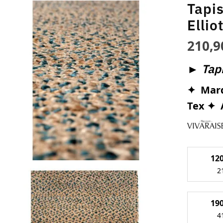
Tapis
Ellio
210,
►
Tapi
✦ Marq
Tex
✦ 
12
2
19
4