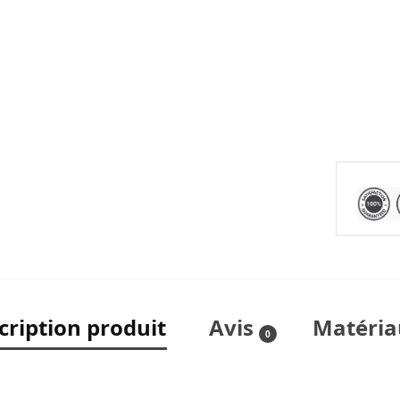
cription produit
Avis
Matéria
0