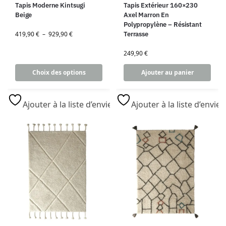
Tapis Moderne Kintsugi
Tapis Extérieur 160×230
Beige
Axel Marron En
Polypropylène – Résistant
419,90
€
–
929,90
€
Terrasse
249,90
€
Choix des options
Ajouter au panier
Ajouter à la liste d’envies
Ajouter à la liste d’envies