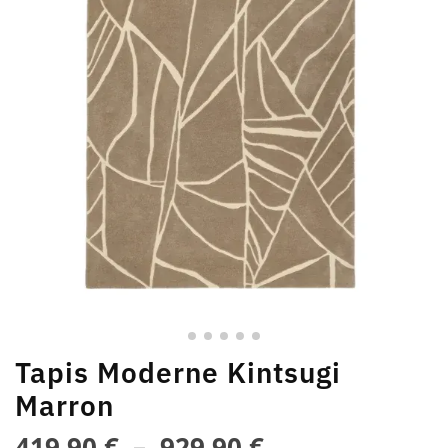
Tapis Moderne Kintsugi
Marron
419,90
€
–
929,90
€