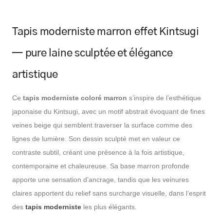
a
r
r
Tapis moderniste marron effet Kintsugi
o
n
— pure laine sculptée et élégance
artistique
Ce
tapis moderniste coloré marron
s’inspire de l’esthétique
japonaise du Kintsugi, avec un motif abstrait évoquant de fines
veines beige qui semblent traverser la surface comme des
lignes de lumière. Son dessin sculpté met en valeur ce
contraste subtil, créant une présence à la fois artistique,
contemporaine et chaleureuse. Sa base marron profonde
apporte une sensation d’ancrage, tandis que les veinures
claires apportent du relief sans surcharge visuelle, dans l’esprit
des
tapis moderniste
les plus élégants.