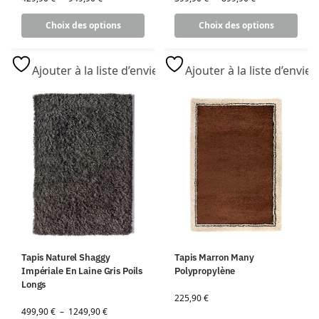
Choix des options
Choix des options
Ajouter à la liste d’envies
Ajouter à la liste d’envies
Tapis Naturel Shaggy
Tapis Marron Many
Impériale En Laine Gris Poils
Polypropylène
Longs
225,90
€
499,90
€
–
1249,90
€