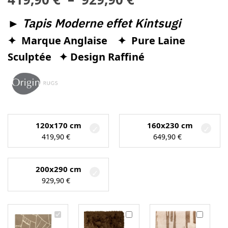
►
Tapis Moderne effet Kintsugi
✦ Marque Anglaise ✦ Pure Laine
Sculptée
✦ Design Raffiné
120x170 cm
160x230 cm
419,90
€
649,90
€
200x290 cm
929,90
€
T
T
T
a
a
a