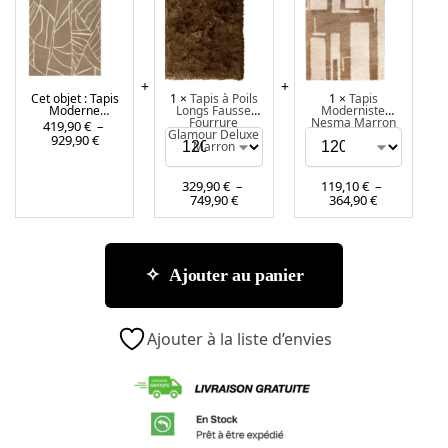
p
p
p
i
i
i
s
s
s
M
à
M
Cet objet :
Tapis
1
×
Tapis à Poils
1
×
Tapis
o
P
o
Moderne
Longs Fausse
Moderniste
d
o
d
Kintsugi Marron
Fourrure
Nesma Marron
419,90
€
–
Glamour Deluxe
929,90
€
e
i
e
Marron
r
l
r
n
s
n
329,90
€
–
119,10
€
–
749,90
€
364,90
€
e
L
i
K
o
s
i
n
t
n
g
e
Ajouter au panier
t
s
N
s
F
e
u
a
s
Ajouter à la liste d’envies
g
u
m
i
s
a
M
s
M
a
e
a
r
F
r