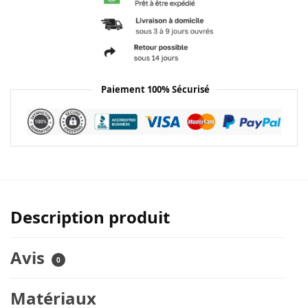
c
n
i
t
i
r
B
s
e
t
i
e
g
Paiement 100% Sécurisé
e
Description produit
Avis
0
Matériaux