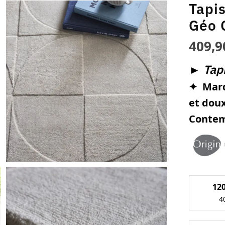
Tapi
Géo G
409,
►
Tapi
✦ Marq
et do
Conte
12
4