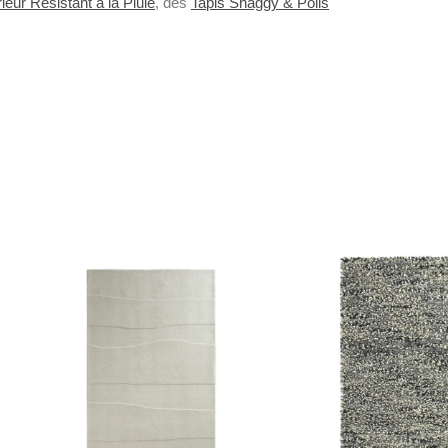
ieur Résistant à la Pluie
, des
Tapis Shaggy & Poils