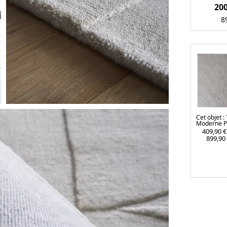
20
8
Cet objet :
Moderne 
Géo Gris C
409,90
€
899,9