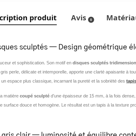
cription produit
Avis
Matéria
0
disques sculptés — Design géométrique é
uceur et sophistication. Son motif en
disques sculptés tridimensio
gris perle, délicate et intemporelle, apporte une clarté apaisante à tou
un espace plus classique, incarnant la pureté et la sobriété des
tapi
 sa matière
coupé sculpté
d’une épaisseur de 15 mm, à la fois dense, r
 surface douce et homogène. Le résultat est un tapis à la texture prof
gris clair — luminosité et équilibre con