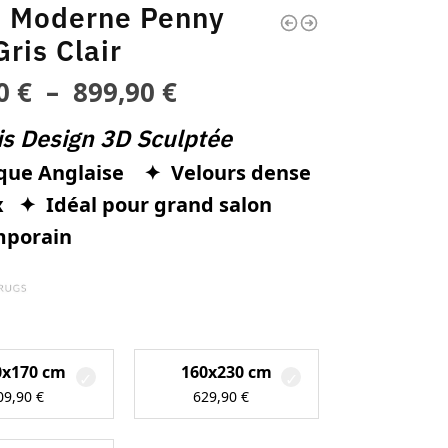
s Moderne Penny
ris Clair
90
€
–
899,90
€
s Design 3D Sculptée
ue Anglaise ✦ Velours dense
ux
✦ Idéal pour grand salon
mporain
0x170 cm
160x230 cm
09,90
€
629,90
€