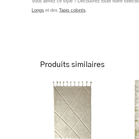
Vous aimez ce style ? Découvrez toute notre sélecti
Longs
et des
Tapis colorés
.
Produits similaires