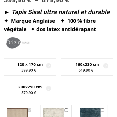
►
Tapis Sisal ultra naturel et durable
✦ Marque Anglaise ✦ 100 % fibre
végétale
✦ dos latex antidérapant
120 x 170 cm
160x230 cm
399,90
€
619,90
€
200x290 cm
879,90
€
T
T
T
a
a
a