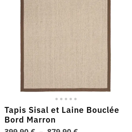
Tapis Sisal et Laine Bouclée
Bord Marron
399,90
€
–
879,90
€