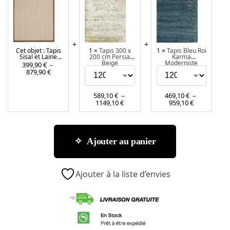
p
p
p
i
i
i
s
s
s
S
3
B
Cet objet :
Tapis
1
×
Tapis 300 x
1
×
Tapis Bleu Roi
i
0
l
Sisal et Laine
200 cm Persia
Karma
s
0
e
Bouclée Bord
Beige
Moderniste
399,90
€
–
Marron
879,90
€
a
x
u
l
2
R
e
0
o
589,10
€
–
469,10
€
–
1149,10
€
959,10
€
t
0
i
L
c
K
a
m
a
i
P
r
Ajouter au panier
n
e
m
e
r
a
B
s
M
Ajouter à la liste d’envies
o
i
o
u
a
d
c
B
e
l
e
r
é
i
n