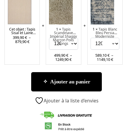
p
p
p
i
i
i
s
s
s
S
S
B
Cet objet :
Tapis
1
×
Tapis
1
×
Tapis Blanc
i
c
l
Sisal et Laine
Scandinave
Bleu Persia
s
a
a
Bouclé Bord Gris
Impérial Shaggy
Moderniste
399,90
€
–
Marron Poils
879,90
€
a
n
n
Longs
l
d
c
e
i
B
499,90
€
–
589,10
€
–
1249,90
€
1149,10
€
t
n
l
L
a
e
a
v
u
i
e
P
Ajouter au panier
n
I
e
e
m
r
B
p
s
Ajouter à la liste d’envies
o
é
i
u
r
a
c
i
M
l
a
o
é
l
d