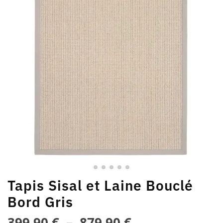
Tapis Sisal et Laine Bouclé
Bord Gris
399,90
€
–
879,90
€