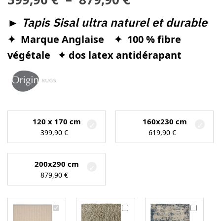
►
Tapis Sisal ultra naturel et durable
✦ Marque Anglaise ✦ 100 % fibre
végétale
✦ dos latex antidérapant
120 x 170 cm
160x230 cm
399,90
€
619,90
€
200x290 cm
879,90
€
T
T
T
a
a
a