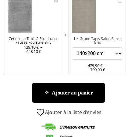
T
G
a
r
p
a
i
n
s
d
à
T
Cet objet :
Tapis à Poils Longs
1
×
Grand Tapis Salon Sense
P
a
Fausse Fourrure Billy
Gris
o
p
139,10
€
–
448,10
€
i
i
l
s
s
S
479,90
€
–
799,90
€
L
a
o
l
n
o
g
n
Ajouter au panier
s
S
F
e
a
n
Ajouter à la liste d’envies
u
s
s
e
s
G
e
r