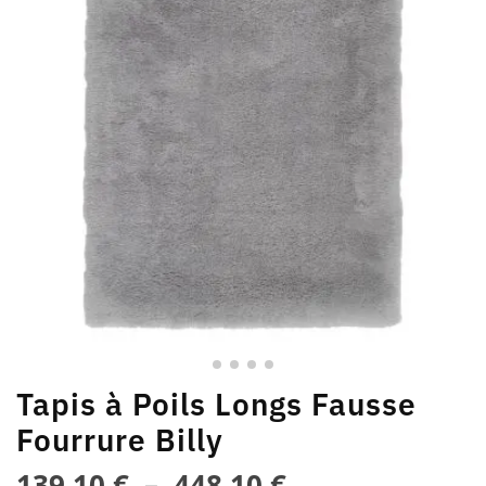
Tapis à Poils Longs Fausse
Fourrure Billy
139,10
€
–
448,10
€